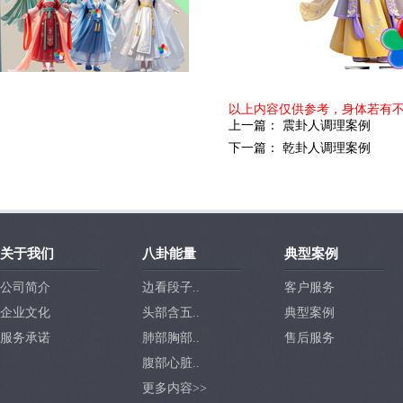
以上内容仅供参考，身体若有
上一篇
：
震卦人调理案例
下一篇
：
乾卦人调理案例
关于我们
八卦能量
典型案例
公司简介
边看段子..
客户服务
企业文化
头部含五..
典型案例
服务承诺
肺部胸部..
售后服务
腹部心脏..
更多内容>>