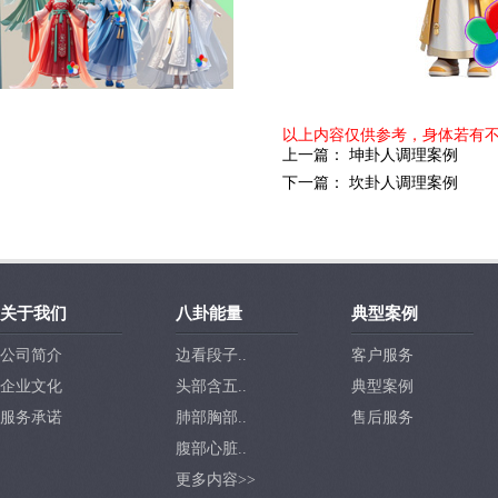
以上内容仅供参考，身体若有
上一篇
：
坤卦人调理案例
下一篇
：
坎卦人调理案例
关于我们
八卦能量
典型案例
公司简介
边看段子..
客户服务
企业文化
头部含五..
典型案例
服务承诺
肺部胸部..
售后服务
腹部心脏..
更多内容>>